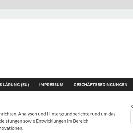
Computer4Yo
Für Dich gesucht
KLÄRUNG (EU)
IMPRESSUM
GESCHÄFTSBEDINGUNGEN
S
achrichten, Analysen und Hintergrundberichte rund um das
leistungen sowie Entwicklungen im Bereich
novationen.