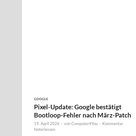
GOOGLE
Pixel-Update: Google bestätigt
Bootloop-Fehler nach März-Patch
19. April 2026
-
von
Computer4You
-
Kommentar
hinterlassen