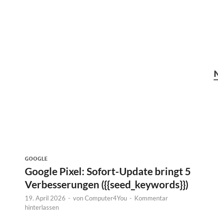
GOOGLE
Google Pixel: Sofort-Update bringt 5
Verbesserungen ({{seed_keywords}})
19. April 2026
-
von
Computer4You
-
Kommentar
hinterlassen