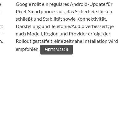
e
Google rollt ein reguläres Android-Update für
t
Pixel-Smartphones aus, das Sicherheitslücken
schließt und Stabilität sowie Konnektivität,
rt
Darstellung und Telefonie/Audio verbessert; je
 –
nach Modell, Region und Provider erfolgt der
n.
Rollout gestaffelt, eine zeitnahe Installation wird
empfohlen.
WEITERLESEN