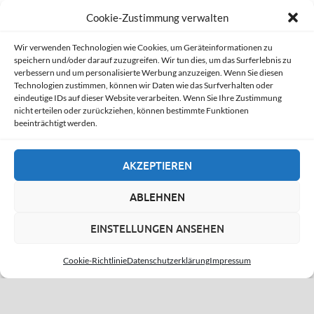
Cookie-Zustimmung verwalten
PSN Störung: Login, Lizenzen und
Wir verwenden Technologien wie Cookies, um Geräteinformationen zu
PSN Probleme im Fokus
speichern und/oder darauf zuzugreifen. Wir tun dies, um das Surferlebnis zu
verbessern und um personalisierte Werbung anzuzeigen. Wenn Sie diesen
24. November 2025
Technologien zustimmen, können wir Daten wie das Surfverhalten oder
eindeutige IDs auf dieser Website verarbeiten. Wenn Sie Ihre Zustimmung
nicht erteilen oder zurückziehen, können bestimmte Funktionen
beeinträchtigt werden.
NINTENDO
AKZEPTIEREN
DRAGON BALL: Sparking! ZERO
erscheint für Switch 2 und Switch
ABLEHNEN
16. November 2025
EINSTELLUNGEN ANSEHEN
Switch 2: Nintendo integriert neue
Funktion zur Speicherlösung
Cookie-Richtlinie
Datenschutzerklärung
Impressum
16. November 2025