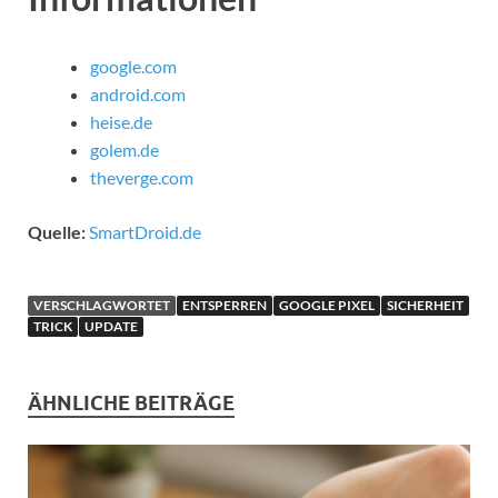
google.com
android.com
heise.de
golem.de
theverge.com
Quelle:
SmartDroid.de
VERSCHLAGWORTET
ENTSPERREN
GOOGLE PIXEL
SICHERHEIT
TRICK
UPDATE
ÄHNLICHE BEITRÄGE