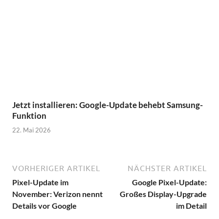
Jetzt installieren: Google-Update behebt Samsung-
Funktion
22. Mai 2026
VORHERIGER ARTIKEL
NÄCHSTER ARTIKEL
Pixel-Update im
Google Pixel-Update:
November: Verizon nennt
Großes Display-Upgrade
Details vor Google
im Detail
Über Computer4You
Hi, hier sollten ja eigentlich ein paar Dinge über
mich stehen, wie zum Beispiel: dann und dann hier
und dort geboren, da herumgekommen und dort