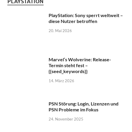
Marvel’s Wolverine: Release-
Termin steht fest –
{{seed_keywords}}
14. März 2026
PSN Störung: Login, Lizenzen und
PSN Probleme im Fokus
24. November 2025
NINTENDO
DRAGON BALL: Sparking! ZERO
erscheint für Switch 2 und Switch